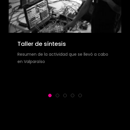
Arturia Keylab Essential 61 Controlador MIDI
Akai MPK Mini MKIII White Controlador MIDI
El
El
$
149.990
$
299.990
$
99.990
precio
precio
¡Oferta!
original
actual
era:
es:
Taller de síntesis
$149.990.
$99.990.
Resumen de la actividad que se llevó a cabo
en Valparaíso