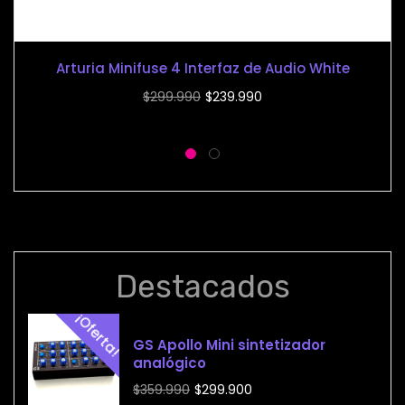
Arturia Minifuse 4 Interfaz de Audio White
El
El
$
299.990
$
239.990
precio
precio
original
actual
era:
es:
$299.990.
$239.990.
Destacados
¡Oferta!
GS Apollo Mini sintetizador
analógico
El
El
$
359.990
$
299.900