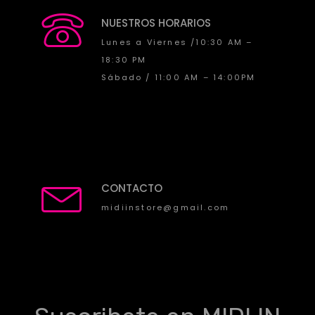
NUESTROS HORARIOS
Lunes a Viernes /10:30 AM –
18:30 PM
Sábado / 11:00 AM – 14:00PM
Arturia Minifuse 2 Interfaz de Audio
e7 GS Music sintetizador PREVENTA
El
El
$
199.990
$
1.899.000
$
169.990
precio
precio
¡Oferta!
original
actual
era:
es:
$199.990.
$169.990.
CONTACTO
midiinstore@gmail.com