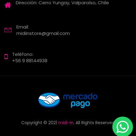
Dirección: Cerro Yungay, Valparaíso, Chile
Email:
midiinstore@gmail.com
Teléfono:
+56 9 88144938
Korg Volca Keys Sintetizador analógico
Apollo GS Music sintetizador analógico
$
189.990
El
El
$
880.000
$
789.990
precio
precio
original
actual
era:
es:
$880.000.
$789.990.
Copyright © 2021
midi-in
. All Rights Reserved