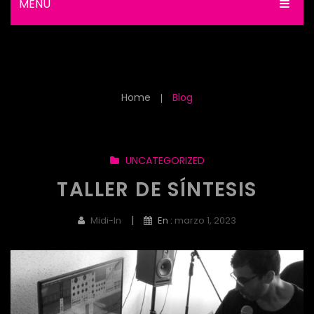
MENU
Blog
INICIO
SINTETIZADORES
Home
Blog
CONTROLADORES MIDI
MERCHANDISING
BLOG
UNCATEGORIZED
CONTACTO
TALLER DE SÍNTESIS
Términos y condiciones.
|
Midi-In
En :
marzo 1, 2023