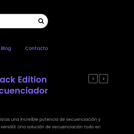
Blog
Contacto
lack Edition
Keystep
NTS-
ecuenciador
37
1 Kit
BK
digital
Edition
programable
distas una increíble potencia de secuenciación y
Controlador
ersátil. Una solución de secuenciación todo en
MIDI