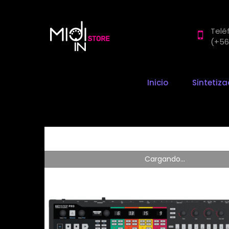
Telé
(+56
Inicio
Sintetiz
Cargando...