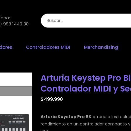
fono:
) 988 1449 38
adores
Controladores MIDI
Merchandising
Arturia Keystep Pro B
Controlador MIDI y S
$
499.990
Arturia Keystep Pro BK
ofrece a los tecla
rendimiento en un controlador compacto y v