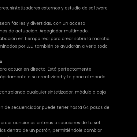
res, sintetizadores externos y estudio de software,
ean fáciles y divertidas, con un acceso
iones de actuación. Arpegiador multimodo,
rabación en tiempo real para crear sobre la marcha.
iluminados por LED también te ayudarán a verlo todo
to
para actuar en directo. Está perfectamente
a rápidamente a su creatividad y te pone al mando
controlando cualquier sintetizador, módulo o caja
trón de secuenciador puede tener hasta 64 pasos de
a crear canciones enteras o secciones de tu set.
cias dentro de un patrón, permitiéndole cambiar