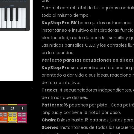
uno.
Toma el control total de tus equipos modula
todo al mismo tiempo.
KeyStep Pro
BK
hace que las actuaciones s
instantáneo e intuitivo a inspiradoras func
aleatoriedad, modo de acordes sencillo y g
Las nítidas pantallas OLED y los controles 
en la oscuridad.
Perfecto para las actuaciones en direc
KeyStep Pro
se convertirá en tu elección 
orientado a dar vida a sus ideas, reaccion
de forma intuitiva.
Tracks
: 4 secuenciadores independientes, 
de ritmos que desees.
Patterns
: 16 patrones por pista. Cada pa
longitud y contiene 16 notas por paso.
Chain
: Enlaza hasta 16 patrones juntos par
Scenes
: Instantáneas de todas las secuen